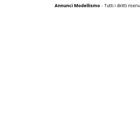
Annunci Modellismo
- Tutti i diritti riserv
Italia
Agrigento
Alessandria
Ancona
Aosta
Aquila
Arezzo
Ascoli Piceno
Asti
Avellino
Bari
Barletta
Belluno
Benevento
Bergamo
Biella
Bologna
Bolzano
Brescia
Brindisi
Cagliari
Caltanissetta
Campobasso