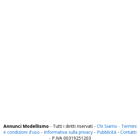
Sassari
Savona
Siena
Siracusa
Sondrio
Taranto
Teramo
Terni
Torino
Trapani
Trento
Treviso
Trieste
Udine
Varese
Venezia
Verbania
Vercelli
Verona
Vibo Valentia
Vicenza
Viterbo
Annunci Modellismo
- Tutti i diritti riservati -
Chi Siamo -
Termini
e condizioni d'uso
-
Informativa sulla privacy
-
Pubblicità
-
Contatti
- P.IVA 00319251203