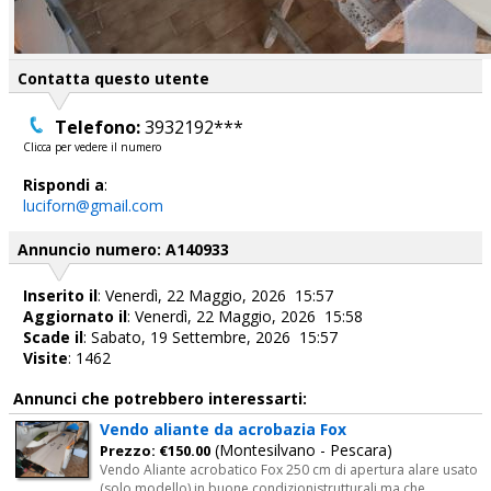
Contatta questo utente
Telefono:
3932192***
Clicca per vedere il numero
Rispondi a
:
luciforn@gmail.com
Annuncio numero: A140933
Inserito il
: Venerdì, 22 Maggio, 2026 15:57
Aggiornato il
: Venerdì, 22 Maggio, 2026 15:58
Scade il
: Sabato, 19 Settembre, 2026 15:57
Visite
: 1462
Annunci che potrebbero interessarti:
Vendo aliante da acrobazia Fox
(Montesilvano - Pescara)
Prezzo: €150.00
Vendo Aliante acrobatico Fox 250 cm di apertura alare usato
(solo modello) in buone condizionistrutturali ma che