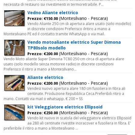
necessita di restauro sui rivestimenti in termoretraibile. P...
Vedno Aliante elettrico
(Montesilvano - Pescara)
Prezzo: €150.00
Vendo Aliante 250 cm di apertura alare usato (solo modello)
in discrete condizioni Preferisco ilritiro a mano a
Montesilvano PE ed il contatto tramite WhatsApp o via mail.
Vendo motoaliante elettrico Super Dimona
TP80solo modello
(Montesilvano - Pescara)
Prezzo: €200.00
Vendo Moto aliante Super Dimona TC80 250 cm circa di apertura alare
usato (solo modello senza motoree radio) in discrete condizioni
Preferisco il ritiro a mano a Montesilvano...
Aliante elettrico
(Montesilvano - Pescara)
Prezzo: €200.00
Vendesi nuovo apertura alare 180 cm fusoliera in fibra ali
centinate. Produzione Repubblica Ceca.Preferibili ritiro a
mano. Contatti via mail o whatsapp. € 200 + SS
kit Veleggiatore elettrico Ellipsoid
(Montesilvano - Pescara)
Prezzo: €250.00
Vendo kit nuovo in scatola del veleggiatore elettrico Ellipsoid
aa 280 ali centinate rivestite inoracover e fusoliera in fibra. E'
preferibile il ritiro a mano a Montesilvano ...