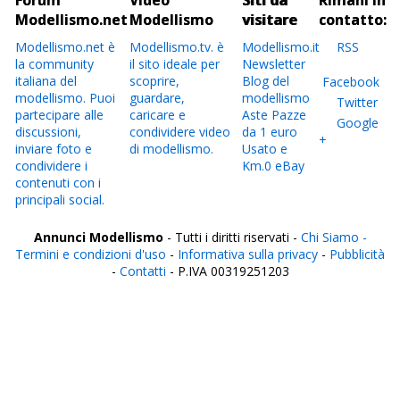
Forum
Video
Siti da
Rimani in
Modellismo.net
Modellismo
visitare
contatto:
Modellismo.net è
Modellismo.tv. è
Modellismo.it
RSS
la community
il sito ideale per
Newsletter
italiana del
scoprire,
Blog del
Facebook
modellismo. Puoi
guardare,
modellismo
Twitter
partecipare alle
caricare e
Aste Pazze
Google
discussioni,
condividere video
da 1 euro
+
inviare foto e
di modellismo.
Usato e
condividere i
Km.0 eBay
contenuti con i
principali social.
Annunci Modellismo
- Tutti i diritti riservati -
Chi Siamo -
Termini e condizioni d'uso
-
Informativa sulla privacy
-
Pubblicità
-
Contatti
- P.IVA 00319251203
Italia
Agrigento
Alessandria
Ancona
Aosta
Aquila