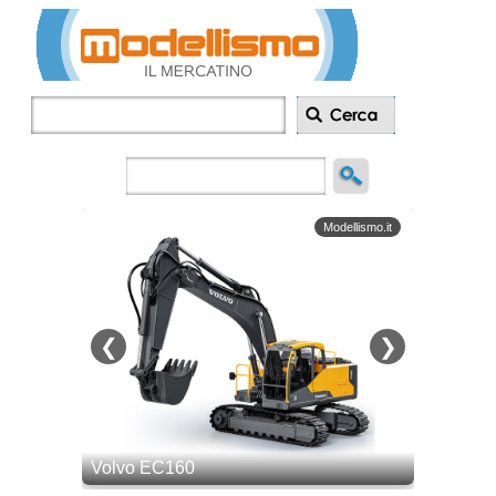
Inserisci
annuncio