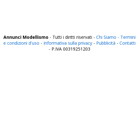
Vercelli
Verona
Vibo Valentia
Vicenza
Viterbo
Annunci Modellismo
- Tutti i diritti riservati -
Chi Siamo -
Termini
e condizioni d'uso
-
Informativa sulla privacy
-
Pubblicità
-
Contatti
- P.IVA 00319251203