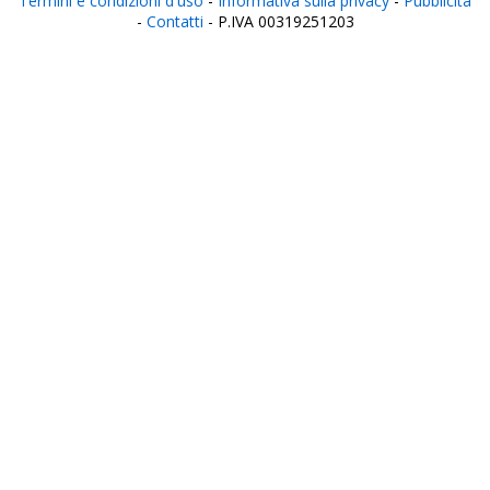
Termini e condizioni d'uso
-
Informativa sulla privacy
-
Pubblicità
-
Contatti
- P.IVA 00319251203
Italia
Agrigento
Alessandria
Ancona
Aosta
Aquila
Arezzo
Ascoli Piceno
Asti
Avellino
Bari
Barletta
Belluno
Benevento
Bergamo
Biella
Bologna
Bolzano
Brescia
Brindisi
Cagliari
Caltanissetta
Campobasso