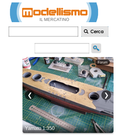
Inserisci
annuncio