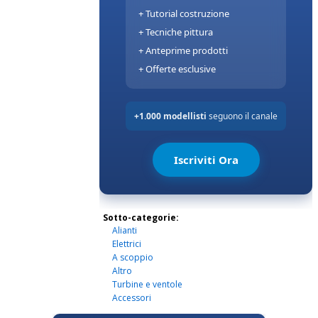
Sotto-categorie:
Alianti
Elettrici
A scoppio
Altro
Turbine e ventole
Accessori