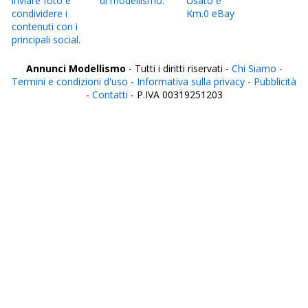
inviare foto e
di modellismo.
Usato e
condividere i
Km.0 eBay
contenuti con i
principali social.
Annunci Modellismo
- Tutti i diritti riservati -
Chi Siamo -
Termini e condizioni d'uso
-
Informativa sulla privacy
-
Pubblicità
-
Contatti
- P.IVA 00319251203
Italia
Agrigento
Alessandria
Ancona
Aosta
Aquila
Arezzo
Ascoli Piceno
Asti
Avellino
Bari
Barletta
Belluno
Benevento
Bergamo
Biella