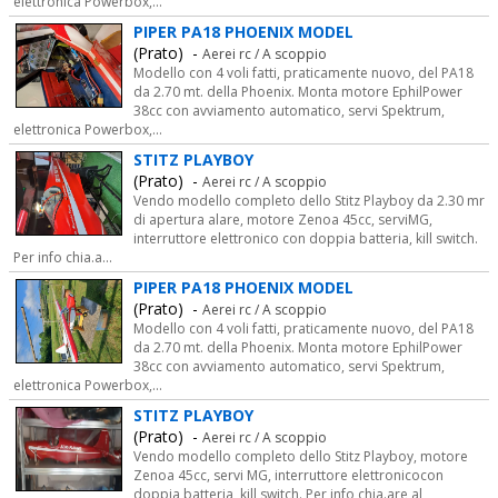
elettronica Powerbox,...
PIPER PA18 PHOENIX MODEL
(Prato) -
Aerei rc / A scoppio
Modello con 4 voli fatti, praticamente nuovo, del PA18
da 2.70 mt. della Phoenix. Monta motore EphilPower
38cc con avviamento automatico, servi Spektrum,
elettronica Powerbox,...
STITZ PLAYBOY
(Prato) -
Aerei rc / A scoppio
Vendo modello completo dello Stitz Playboy da 2.30 mr
di apertura alare, motore Zenoa 45cc, serviMG,
interruttore elettronico con doppia batteria, kill switch.
Per info chia.a...
PIPER PA18 PHOENIX MODEL
(Prato) -
Aerei rc / A scoppio
Modello con 4 voli fatti, praticamente nuovo, del PA18
da 2.70 mt. della Phoenix. Monta motore EphilPower
38cc con avviamento automatico, servi Spektrum,
elettronica Powerbox,...
STITZ PLAYBOY
(Prato) -
Aerei rc / A scoppio
Vendo modello completo dello Stitz Playboy, motore
Zenoa 45cc, servi MG, interruttore elettronicocon
doppia batteria, kill switch. Per info chia.are al