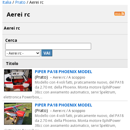
Italia
/
Prato
/
Aerei rc
Aerei rc
Aerei rc
Cerca
VAI
Titolo
PIPER PA18 PHOENIX MODEL
(Prato) -
Aerei rc / A scoppio
Modello con 4 voli fatti, praticamente nuovo, del PA18
da 2.70 mt. della Phoenix. Monta motore EphilPower
38cc con avviamento automatico, servi Spektrum,
elettronica Powerbox,...
PIPER PA18 PHOENIX MODEL
(Prato) -
Aerei rc / A scoppio
Modello con 4 voli fatti, praticamente nuovo, del PA18
da 2.70 mt. della Phoenix. Monta motore EphilPower
38cc con avviamento automatico, servi Spektrum,