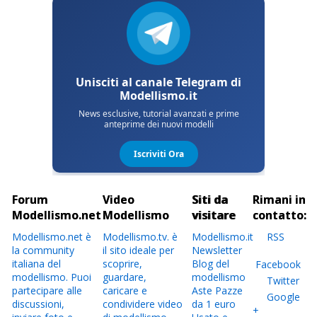
Forum
Video
Siti da
Rimani in
Modellismo.net
Modellismo
visitare
contatto:
Modellismo.net è
Modellismo.tv. è
Modellismo.it
RSS
la community
il sito ideale per
Newsletter
italiana del
scoprire,
Blog del
Facebook
modellismo. Puoi
guardare,
modellismo
Twitter
partecipare alle
caricare e
Aste Pazze
Google
discussioni,
condividere video
da 1 euro
+