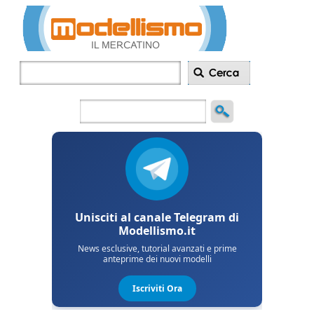
Inserisci
annuncio