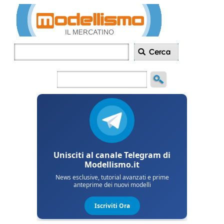
Inserisci
annuncio