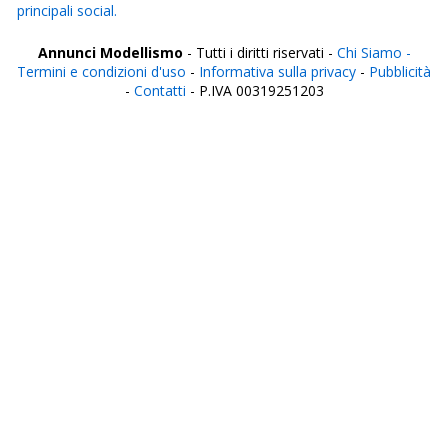
principali social.
Annunci Modellismo
- Tutti i diritti riservati -
Chi Siamo -
Termini e condizioni d'uso
-
Informativa sulla privacy
-
Pubblicità
-
Contatti
- P.IVA 00319251203
Italia
Agrigento
Alessandria
Ancona
Aosta
Aquila
Arezzo
Ascoli Piceno
Asti
Avellino
Bari
Barletta
Belluno
Benevento
Bergamo
Biella
Bologna
Bolzano