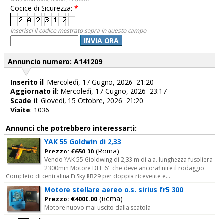
Codice di Sicurezza:
*
Inserisci il codice mostrato sopra in questo campo
INVIA ORA
Annuncio numero: A141209
Inserito il
: Mercoledì, 17 Gugno, 2026 21:20
Aggiornato il
: Mercoledì, 17 Gugno, 2026 23:17
Scade il
: Giovedì, 15 Ottobre, 2026 21:20
Visite
: 1036
Annunci che potrebbero interessarti:
YAK 55 Goldwin di 2,33
(Roma)
Prezzo: €650.00
Vendo YAK 55 Gioldwing di 2,33 m di a.a. lunghezza fusoliera
2300mm Motore DLE 61 che deve ancorafinire il rodaggio
Completo di centralina FrSky RB29 per doppia ricevente e...
Motore stellare aereo o.s. sirius fr5 300
(Roma)
Prezzo: €4000.00
Motore nuovo mai uscito dalla scatola