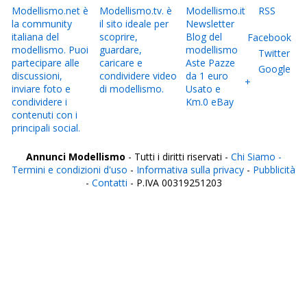
Modellismo.net è
Modellismo.tv. è
Modellismo.it
RSS
la community
il sito ideale per
Newsletter
italiana del
scoprire,
Blog del
Facebook
modellismo. Puoi
guardare,
modellismo
Twitter
partecipare alle
caricare e
Aste Pazze
Google
discussioni,
condividere video
da 1 euro
+
inviare foto e
di modellismo.
Usato e
condividere i
Km.0 eBay
contenuti con i
principali social.
Annunci Modellismo
- Tutti i diritti riservati -
Chi Siamo -
Termini e condizioni d'uso
-
Informativa sulla privacy
-
Pubblicità
-
Contatti
- P.IVA 00319251203
Italia
Agrigento
Alessandria
Ancona
Aosta
Aquila
Arezzo
Ascoli Piceno