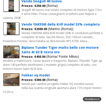
Vendo Seagull 40 nuovo
(Roma)
Prezzo: €250.00
Seagull 40 nuovo mai volato completo di motore hype 7,5cc
e servi Hitec. Posso consegnarlo in tuttoil Lazio Napoli e
caserta. 250€
Vendo YAK55M della Krill model 33% completo
(Marino (Roma))
Prezzo: €2500.00
Vendo YAK55M della Krill model 33% in condizioni perfette e
completo di tutto. Sacche Revoc, DLE 130con canister,
Powerbox Pioneer, Servi Futaba su direzionale HPS A700, eleva...
Biplano Tunder Tiger molto bello con motore
Saito 4t 62 B testa oro
(Roma/ Ponte Milvio)
Prezzo: €450.00
vendesi a malincuore, causa spazio e trasporto, Biplano Thunder Tiger ap
alare 140 perfetto ebellissimo ( musetto grigio) completo di tutto, con
motore nuovo Saito 62 B test...
Fokker vq model
(Roma)
Prezzo: €300.00
Vendo per cambio progetto fokker VQ models nuovo
nella.sua scatola originale apertura alare 170 cmper motori
10 20 cc