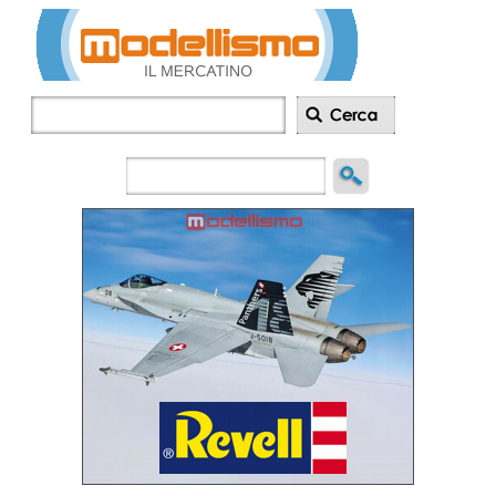
Inserisci
annuncio