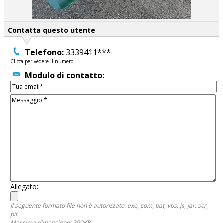
Contatta questo utente
Telefono:
3339411***
Clicca per vedere il numero
Modulo di contatto:
Allegato:
Il seguente formato file non è autorizzato: exe, com, bat, vbs, js, jar, scr,
pif
Massima dimensione: 200KB