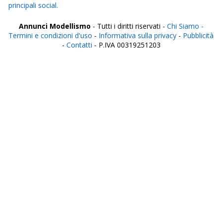
principali social.
Annunci Modellismo
- Tutti i diritti riservati -
Chi Siamo -
Termini e condizioni d'uso
-
Informativa sulla privacy
-
Pubblicità
-
Contatti
- P.IVA 00319251203
Italia
Agrigento
Alessandria
Ancona
Aosta
Aquila
Arezzo
Ascoli Piceno
Asti
Avellino
Bari
Barletta
Belluno
Benevento
Bergamo
Biella
Bologna
Bolzano