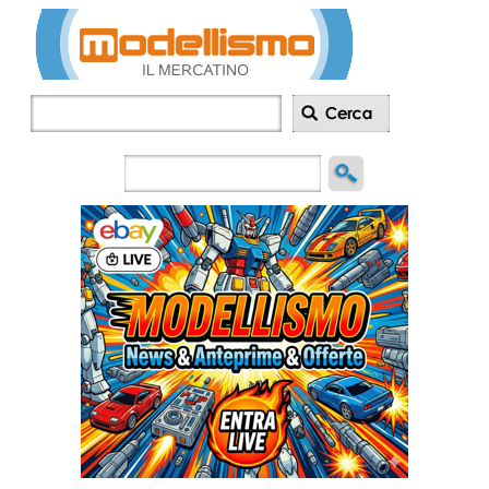
Inserisci
annuncio