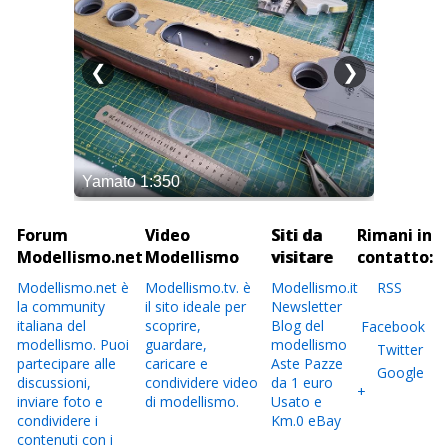
Forum
Video
Siti da
Rimani in
Modellismo.net
Modellismo
visitare
contatto:
Modellismo.net è
Modellismo.tv. è
Modellismo.it
RSS
la community
il sito ideale per
Newsletter
italiana del
scoprire,
Blog del
Facebook
modellismo. Puoi
guardare,
modellismo
Twitter
partecipare alle
caricare e
Aste Pazze
Google
discussioni,
condividere video
da 1 euro
+
inviare foto e
di modellismo.
Usato e
condividere i
Km.0 eBay
contenuti con i