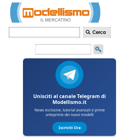
Inserisci
annuncio