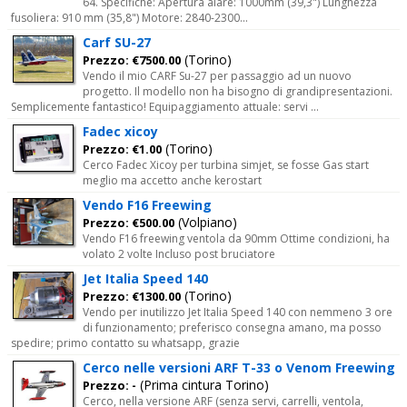
64. Specifiche: Apertura alare: 1000mm (39,3") Lunghezza
fusoliera: 910 mm (35,8") Motore: 2840-2300...
Carf SU-27
(Torino)
Prezzo: €7500.00
Vendo il mio CARF Su-27 per passaggio ad un nuovo
progetto. Il modello non ha bisogno di grandipresentazioni.
Semplicemente fantastico! Equipaggiamento attuale: servi ...
Fadec xicoy
(Torino)
Prezzo: €1.00
Cerco Fadec Xicoy per turbina simjet, se fosse Gas start
meglio ma accetto anche kerostart
Vendo F16 Freewing
(Volpiano)
Prezzo: €500.00
Vendo F16 freewing ventola da 90mm Ottime condizioni, ha
volato 2 volte Incluso post bruciatore
Jet Italia Speed 140
(Torino)
Prezzo: €1300.00
Vendo per inutilizzo Jet Italia Speed 140 con nemmeno 3 ore
di funzionamento; preferisco consegna amano, ma posso
spedire; primo contatto su whatsapp, grazie
Cerco nelle versioni ARF T-33 o Venom Freewing
(Prima cintura Torino)
Prezzo: -
Cerco, nella versione ARF (senza servi, carrelli, ventola,