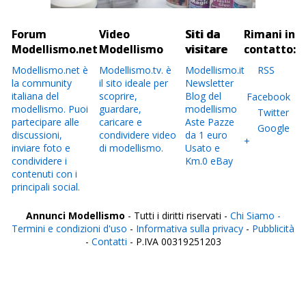
Forum
Video
Siti da
Rimani in
Modellismo.net
Modellismo
visitare
contatto:
Modellismo.net è
Modellismo.tv. è
Modellismo.it
RSS
la community
il sito ideale per
Newsletter
italiana del
scoprire,
Blog del
Facebook
modellismo. Puoi
guardare,
modellismo
Twitter
partecipare alle
caricare e
Aste Pazze
Google
discussioni,
condividere video
da 1 euro
+
inviare foto e
di modellismo.
Usato e
condividere i
Km.0 eBay
contenuti con i
principali social.
Annunci Modellismo
- Tutti i diritti riservati -
Chi Siamo -
Termini e condizioni d'uso
-
Informativa sulla privacy
-
Pubblicità
-
Contatti
- P.IVA 00319251203
Italia
Agrigento
Alessandria