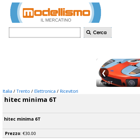
Inserisci annu
Italia
/
Trento
/
Elettronica
/
Ricevitori
hitec minima 6T
hitec minima 6T
Prezzo
: €30.00