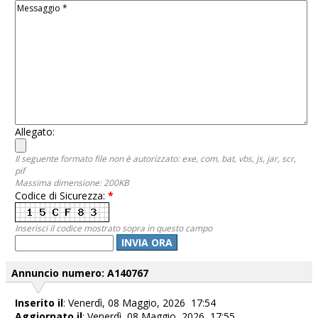
Allegato:
Il seguente formato file non è autorizzato: exe, com, bat, vbs, js, jar, scr,
pif
Massima dimensione: 200KB
Codice di Sicurezza:
*
Inserisci il codice mostrato sopra in questo campo
INVIA ORA
Annuncio numero: A140767
Inserito il
: Venerdì, 08 Maggio, 2026 17:54
Aggiornato il
: Venerdì, 08 Maggio, 2026 17:55