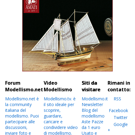
Forum
Video
Siti da
Rimani in
Modellismo.net
Modellismo
visitare
contatto:
Modellismo.net è
Modellismo.tv. è
Modellismo.it
RSS
la community
il sito ideale per
Newsletter
italiana del
scoprire,
Blog del
Facebook
modellismo. Puoi
guardare,
modellismo
Twitter
partecipare alle
caricare e
Aste Pazze
Google
discussioni,
condividere video
da 1 euro
+
inviare foto e
di modellismo.
Usato e