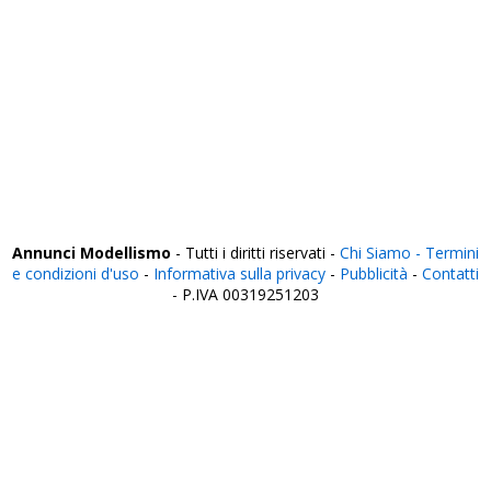
Trento
Treviso
Trieste
Udine
Varese
Venezia
Verbania
Vercelli
Verona
Vibo Valentia
Vicenza
Viterbo
Annunci Modellismo
- Tutti i diritti riservati -
Chi Siamo -
Termini
e condizioni d'uso
-
Informativa sulla privacy
-
Pubblicità
-
Contatti
- P.IVA 00319251203