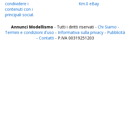
condividere i
Km.0 eBay
contenuti con i
principali social.
Annunci Modellismo
- Tutti i diritti riservati -
Chi Siamo -
Termini e condizioni d'uso
-
Informativa sulla privacy
-
Pubblicità
-
Contatti
- P.IVA 00319251203
Italia
Agrigento
Alessandria
Ancona
Aosta
Aquila
Arezzo
Ascoli Piceno
Asti
Avellino
Bari
Barletta
Belluno
Benevento
Bergamo
Biella