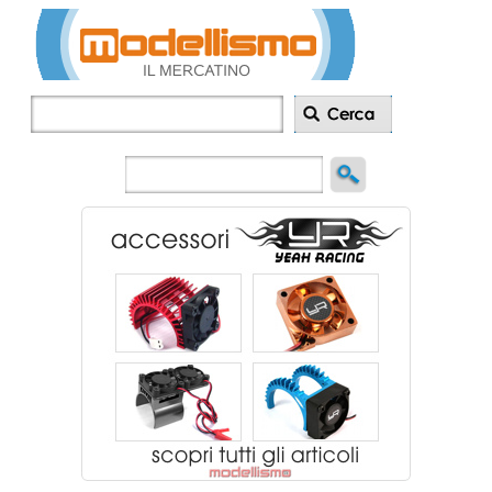
Inserisci
annuncio