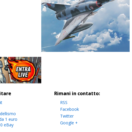
sitare
Rimani in contatto:
it
RSS
Facebook
dellismo
Twitter
da 1 euro
Google +
.0 eBay