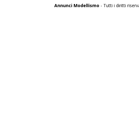
Annunci Modellismo
- Tutti i diritti riserv
Italia
Agrigento
Alessandria
Ancona
Aosta
Aquila
Arezzo
Ascoli Piceno
Asti
Avellino
Bari
Barletta
Belluno
Benevento
Bergamo
Biella
Bologna
Bolzano
Brescia
Brindisi
Cagliari
Caltanissetta
Campobasso