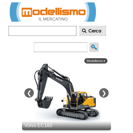
Inserisci
annuncio