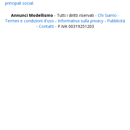
principali social.
Annunci Modellismo
- Tutti i diritti riservati -
Chi Siamo -
Termini e condizioni d'uso
-
Informativa sulla privacy
-
Pubblicità
-
Contatti
- P.IVA 00319251203
Italia
Agrigento
Alessandria
Ancona
Aosta
Aquila
Arezzo
Ascoli Piceno
Asti
Avellino
Bari
Barletta
Belluno
Benevento
Bergamo
Biella
Bologna
Bolzano