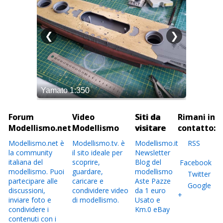
Forum
Video
Siti da
Rimani in
Modellismo.net
Modellismo
visitare
contatto:
Modellismo.net è
Modellismo.tv. è
Modellismo.it
RSS
la community
il sito ideale per
Newsletter
italiana del
scoprire,
Blog del
Facebook
modellismo. Puoi
guardare,
modellismo
Twitter
partecipare alle
caricare e
Aste Pazze
Google
discussioni,
condividere video
da 1 euro
+
inviare foto e
di modellismo.
Usato e
condividere i
Km.0 eBay
contenuti con i