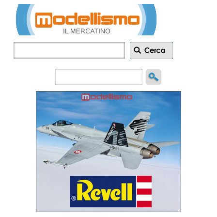
Inserisci
annuncio