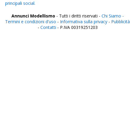
principali social.
Annunci Modellismo
- Tutti i diritti riservati -
Chi Siamo -
Termini e condizioni d'uso
-
Informativa sulla privacy
-
Pubblicità
-
Contatti
- P.IVA 00319251203
Italia
Agrigento
Alessandria
Ancona
Aosta
Aquila
Arezzo
Ascoli Piceno
Asti
Avellino
Bari
Barletta
Belluno
Benevento
Bergamo
Biella
Bologna
Bolzano