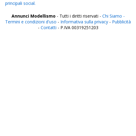
principali social.
Annunci Modellismo
- Tutti i diritti riservati -
Chi Siamo -
Termini e condizioni d'uso
-
Informativa sulla privacy
-
Pubblicità
-
Contatti
- P.IVA 00319251203
Italia
Agrigento
Alessandria
Ancona
Aosta
Aquila
Arezzo
Ascoli Piceno
Asti
Avellino
Bari
Barletta
Belluno
Benevento
Bergamo
Biella
Bologna
Bolzano