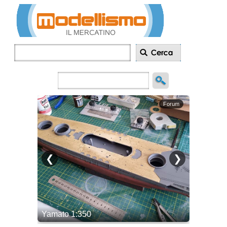
Inserisci
annuncio