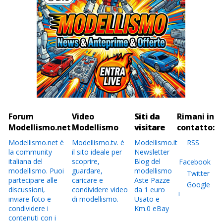
Forum
Video
Siti da
Rimani in
Modellismo.net
Modellismo
visitare
contatto:
Modellismo.net è
Modellismo.tv. è
Modellismo.it
RSS
la community
il sito ideale per
Newsletter
italiana del
scoprire,
Blog del
Facebook
modellismo. Puoi
guardare,
modellismo
Twitter
partecipare alle
caricare e
Aste Pazze
Google
discussioni,
condividere video
da 1 euro
+
inviare foto e
di modellismo.
Usato e
condividere i
Km.0 eBay
contenuti con i