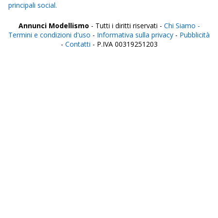
principali social.
Annunci Modellismo
- Tutti i diritti riservati -
Chi Siamo -
Termini e condizioni d'uso
-
Informativa sulla privacy
-
Pubblicità
-
Contatti
- P.IVA 00319251203
Italia
Agrigento
Alessandria
Ancona
Aosta
Aquila
Arezzo
Ascoli Piceno
Asti
Avellino
Bari
Barletta
Belluno
Benevento
Bergamo
Biella
Bologna
Bolzano