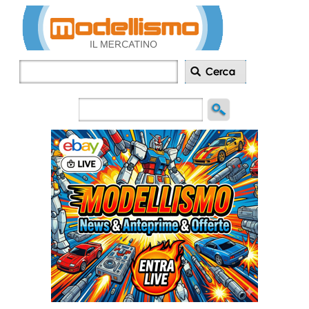
Inserisci
annuncio