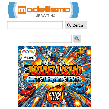
Inserisci
annuncio