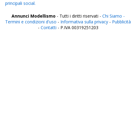
principali social.
Annunci Modellismo
- Tutti i diritti riservati -
Chi Siamo -
Termini e condizioni d'uso
-
Informativa sulla privacy
-
Pubblicità
-
Contatti
- P.IVA 00319251203
Italia
Agrigento
Alessandria
Ancona
Aosta
Aquila
Arezzo
Ascoli Piceno
Asti
Avellino
Bari
Barletta
Belluno
Benevento
Bergamo
Biella
Bologna
Bolzano