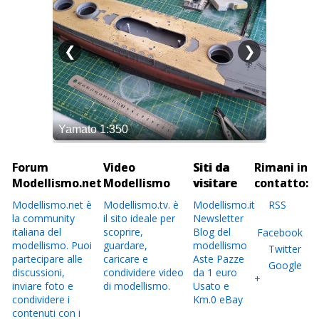
Forum
Video
Siti da
Rimani in
Modellismo.net
Modellismo
visitare
contatto:
Modellismo.net è
Modellismo.tv. è
Modellismo.it
RSS
la community
il sito ideale per
Newsletter
italiana del
scoprire,
Blog del
Facebook
modellismo. Puoi
guardare,
modellismo
Twitter
partecipare alle
caricare e
Aste Pazze
Google
discussioni,
condividere video
da 1 euro
+
inviare foto e
di modellismo.
Usato e
condividere i
Km.0 eBay
contenuti con i