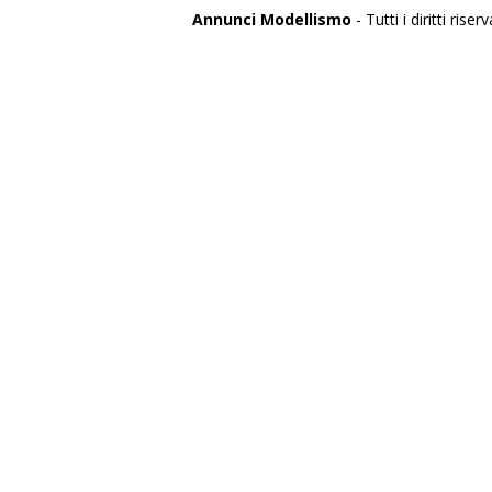
Annunci Modellismo
- Tutti i diritti riserv
Italia
Agrigento
Alessandria
Ancona
Aosta
Aquila
Arezzo
Ascoli Piceno
Asti
Avellino
Bari
Barletta
Belluno
Benevento
Bergamo
Biella
Bologna
Bolzano
Brescia
Brindisi
Cagliari
Caltanissetta
Campobasso