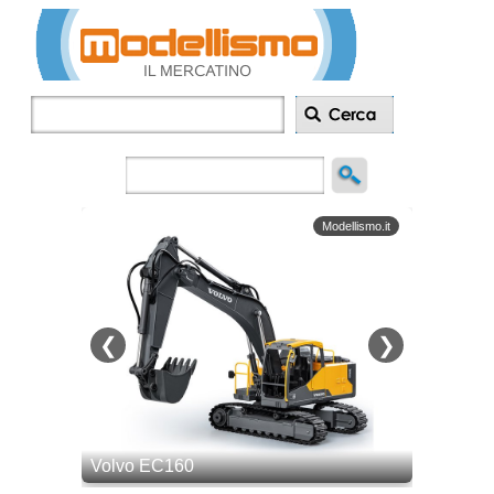
Inserisci
annuncio