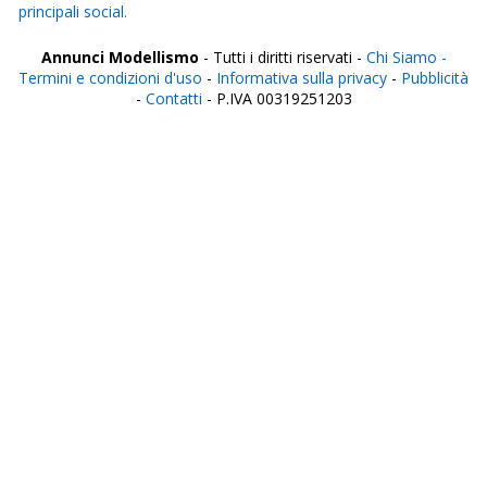
principali social.
Annunci Modellismo
- Tutti i diritti riservati -
Chi Siamo -
Termini e condizioni d'uso
-
Informativa sulla privacy
-
Pubblicità
-
Contatti
- P.IVA 00319251203
Italia
Agrigento
Alessandria
Ancona
Aosta
Aquila
Arezzo
Ascoli Piceno
Asti
Avellino
Bari
Barletta
Belluno
Benevento
Bergamo
Biella
Bologna
Bolzano