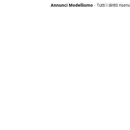
Annunci Modellismo
- Tutti i diritti riserv
Italia
Agrigento
Alessandria
Ancona
Aosta
Aquila
Arezzo
Ascoli Piceno
Asti
Avellino
Bari
Barletta
Belluno
Benevento
Bergamo
Biella
Bologna
Bolzano
Brescia
Brindisi
Cagliari
Caltanissetta
Campobasso