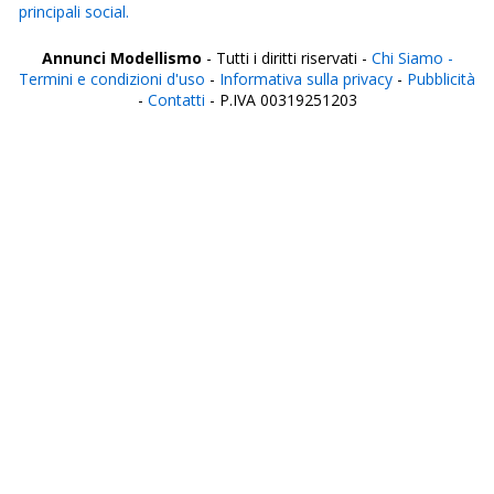
principali social.
Annunci Modellismo
- Tutti i diritti riservati -
Chi Siamo -
Termini e condizioni d'uso
-
Informativa sulla privacy
-
Pubblicità
-
Contatti
- P.IVA 00319251203
Italia
Agrigento
Alessandria
Ancona
Aosta
Aquila
Arezzo
Ascoli Piceno
Asti
Avellino
Bari
Barletta
Belluno
Benevento
Bergamo
Biella
Bologna
Bolzano