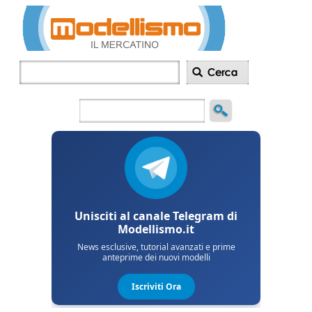
Inserisci
annuncio