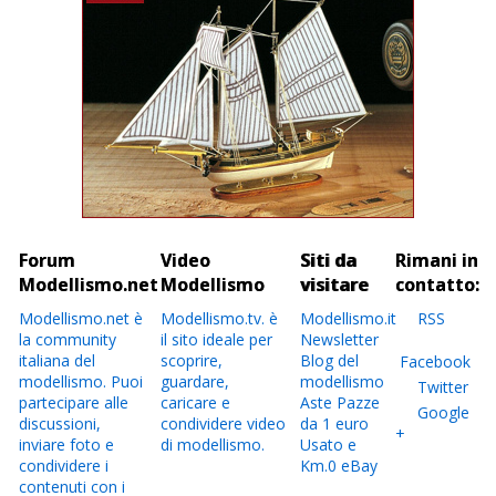
Forum
Video
Siti da
Rimani in
Modellismo.net
Modellismo
visitare
contatto:
Modellismo.net è
Modellismo.tv. è
Modellismo.it
RSS
la community
il sito ideale per
Newsletter
italiana del
scoprire,
Blog del
Facebook
modellismo. Puoi
guardare,
modellismo
Twitter
partecipare alle
caricare e
Aste Pazze
Google
discussioni,
condividere video
da 1 euro
+
inviare foto e
di modellismo.
Usato e
condividere i
Km.0 eBay
contenuti con i