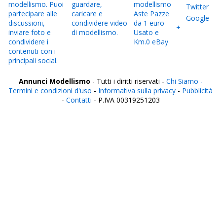
modellismo. Puoi
guardare,
modellismo
Twitter
partecipare alle
caricare e
Aste Pazze
Google
discussioni,
condividere video
da 1 euro
+
inviare foto e
di modellismo.
Usato e
condividere i
Km.0 eBay
contenuti con i
principali social.
Annunci Modellismo
- Tutti i diritti riservati -
Chi Siamo -
Termini e condizioni d'uso
-
Informativa sulla privacy
-
Pubblicità
-
Contatti
- P.IVA 00319251203
Italia
Agrigento
Alessandria
Ancona
Aosta
Aquila
Arezzo
Ascoli Piceno
Asti
Avellino
Bari
Barletta