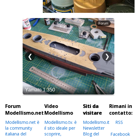
Forum
Video
Siti da
Rimani in
Modellismo.net
Modellismo
visitare
contatto:
Modellismo.net è
Modellismo.tv. è
Modellismo.it
RSS
la community
il sito ideale per
Newsletter
italiana del
scoprire,
Blog del
Facebook