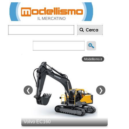
Inserisci
annuncio