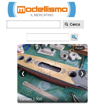
Inserisci
annuncio