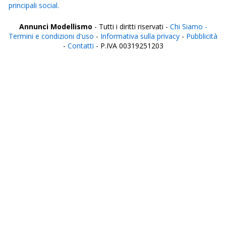
principali social.
Annunci Modellismo
- Tutti i diritti riservati -
Chi Siamo -
Termini e condizioni d'uso
-
Informativa sulla privacy
-
Pubblicità
-
Contatti
- P.IVA 00319251203
Italia
Agrigento
Alessandria
Ancona
Aosta
Aquila
Arezzo
Ascoli Piceno
Asti
Avellino
Bari
Barletta
Belluno
Benevento
Bergamo
Biella
Bologna
Bolzano