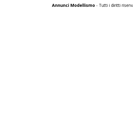
Annunci Modellismo
- Tutti i diritti riserv
Italia
Agrigento
Alessandria
Ancona
Aosta
Aquila
Arezzo
Ascoli Piceno
Asti
Avellino
Bari
Barletta
Belluno
Benevento
Bergamo
Biella
Bologna
Bolzano
Brescia
Brindisi
Cagliari
Caltanissetta
Campobasso