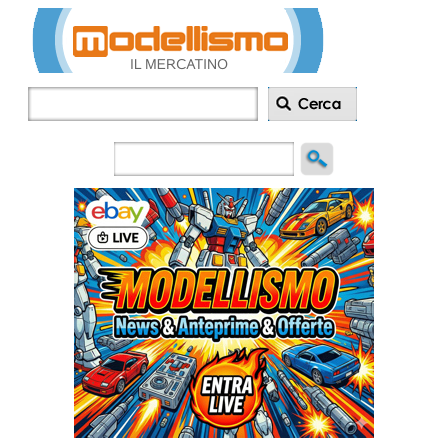
Inserisci
annuncio