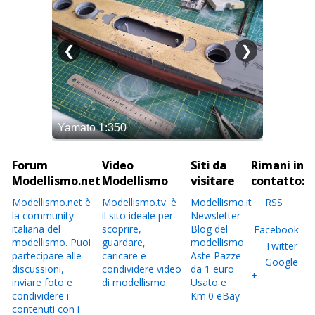
Forum
Video
Siti da
Rimani in
Modellismo.net
Modellismo
visitare
contatto:
Modellismo.net è
Modellismo.tv. è
Modellismo.it
RSS
la community
il sito ideale per
Newsletter
italiana del
scoprire,
Blog del
Facebook
modellismo. Puoi
guardare,
modellismo
Twitter
partecipare alle
caricare e
Aste Pazze
Google
discussioni,
condividere video
da 1 euro
+
inviare foto e
di modellismo.
Usato e
condividere i
Km.0 eBay
contenuti con i