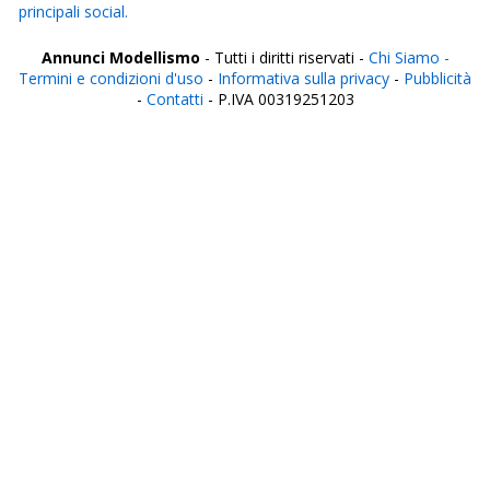
principali social.
Annunci Modellismo
- Tutti i diritti riservati -
Chi Siamo -
Termini e condizioni d'uso
-
Informativa sulla privacy
-
Pubblicità
-
Contatti
- P.IVA 00319251203
Italia
Agrigento
Alessandria
Ancona
Aosta
Aquila
Arezzo
Ascoli Piceno
Asti
Avellino
Bari
Barletta
Belluno
Benevento
Bergamo
Biella
Bologna
Bolzano