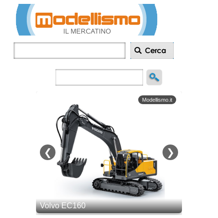
Inserisci
annuncio