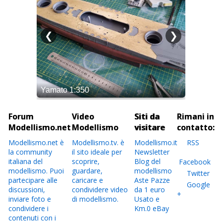
Forum
Video
Siti da
Rimani in
Modellismo.net
Modellismo
visitare
contatto:
Modellismo.net è
Modellismo.tv. è
Modellismo.it
RSS
la community
il sito ideale per
Newsletter
italiana del
scoprire,
Blog del
Facebook
modellismo. Puoi
guardare,
modellismo
Twitter
partecipare alle
caricare e
Aste Pazze
Google
discussioni,
condividere video
da 1 euro
+
inviare foto e
di modellismo.
Usato e
condividere i
Km.0 eBay
contenuti con i