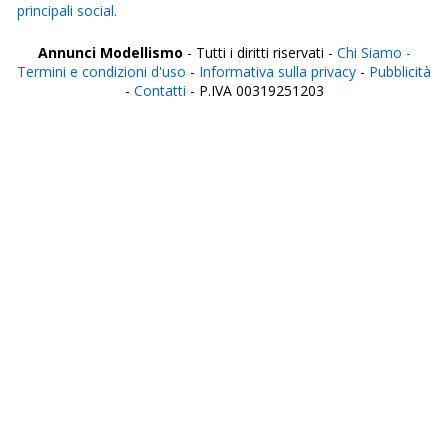
principali social.
Annunci Modellismo
- Tutti i diritti riservati -
Chi Siamo -
Termini e condizioni d'uso
-
Informativa sulla privacy
-
Pubblicità
-
Contatti
- P.IVA 00319251203
Italia
Agrigento
Alessandria
Ancona
Aosta
Aquila
Arezzo
Ascoli Piceno
Asti
Avellino
Bari
Barletta
Belluno
Benevento
Bergamo
Biella
Bologna
Bolzano