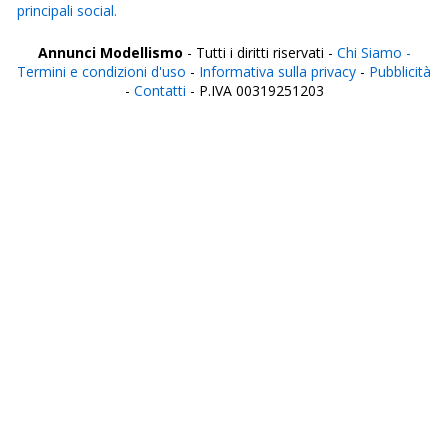
principali social.
Annunci Modellismo
- Tutti i diritti riservati -
Chi Siamo -
Termini e condizioni d'uso
-
Informativa sulla privacy
-
Pubblicità
-
Contatti
- P.IVA 00319251203
Italia
Agrigento
Alessandria
Ancona
Aosta
Aquila
Arezzo
Ascoli Piceno
Asti
Avellino
Bari
Barletta
Belluno
Benevento
Bergamo
Biella
Bologna
Bolzano