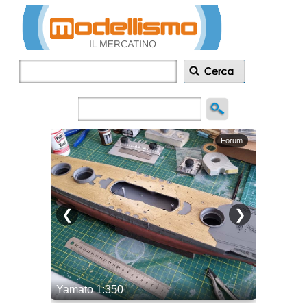
Inserisci
annuncio